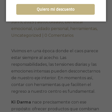
recuperar la calma y el
equilibrio
Quiero mi descuento
Jun 5, 2025
|
autocuidado
,
bienestar
emocional
,
cuidado personal
,
herramientas
,
Uncategorized
|
0 Comentarios
Vivimos en una época donde el caos parece
estar siempre al acecho. Las
responsabilidades, las tensiones diarias y las
emociones intensas pueden desconectarnos
de nuestro eje interior. En momentos así,
contar con herramientas que faciliten el
regreso a nuestro centro es fundamental.
Ki Darma
nace precisamente con ese
propósito: ofrecer productos que combinan