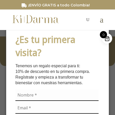
/*Código de segimiento RD STATION*/
¡ENVÍO GRATIS a todo Colombia!
0
¿Es tu primera
Blog
visita?
Tenemos un regalo especial para ti:
10% de descuento en tu primera compra.
Regístrate y empieza a transformar tu
bienestar con nuestras herramientas.
Cómo usar los productos
Ki Darma en medio del
caos: tu guía para